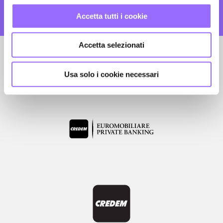
Agenti virtuali AI:
Innoviamo la tua
l
c
comunicazione con soluzioni all'avanguardia.
Accetta tutti i cookie
o
n
Accetta selezionati
s
e
CI HANNO SCELTI
n
Usa solo i cookie necessari
s
o