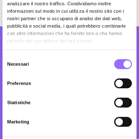
analizzare il nostro traffico. Condividiamo inoltre
implementiamo soluzioni personalizzate per
informazioni sul modo in cui utilizza il nostro sito con i
le tue esigenze specifiche.
nostri partner che si occupano di analisi dei dati web,
pubblicità e social media, i quali potrebbero combinarle
con altre informazioni che ha fornito loro o che hanno
Le tue esigenze vanno
raccolto dal suo utilizzo dei loro servizi.
oltre HubSpot?
Anche le nostre
S
Necessari
e
competenze.
l
e
Preferenze
z
Consulenza strategica:
ti aiutiamo a
i
elaborare e sviluppare una strategia digitale a
o
Statistiche
misura.
n
e
UX/UI Design, SEO e ADV:
ottimizziamo e
Marketing
d
potenziamo la tua presenza online.
e