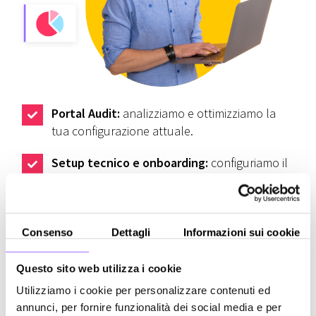
Portal Audit:
analizziamo e ottimizziamo la
tua configurazione attuale.
Setup tecnico e onboarding:
configuriamo il
tuo account per un utilizzo immediato.
Strategia avanzata:
miglioriamo l'efficacia
delle tue campagne e dei tuoi flussi di lavoro.
Consenso
Dettagli
Informazioni sui cookie
Template re-design:
rinnoviamo i tuoi
Questo sito web utilizza i cookie
template per aumentarne l'efficacia.
Utilizziamo i cookie per personalizzare contenuti ed
annunci, per fornire funzionalità dei social media e per
Sviluppi custom e integrazioni: