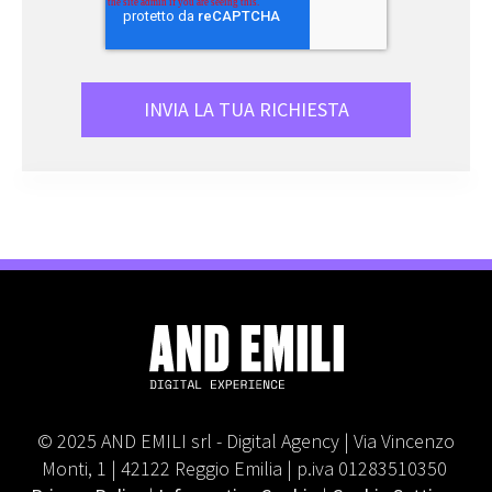
© 2025 AND EMILI srl - Digital Agency | Via Vincenzo
Monti, 1 | 42122 Reggio Emilia | p.iva 01283510350